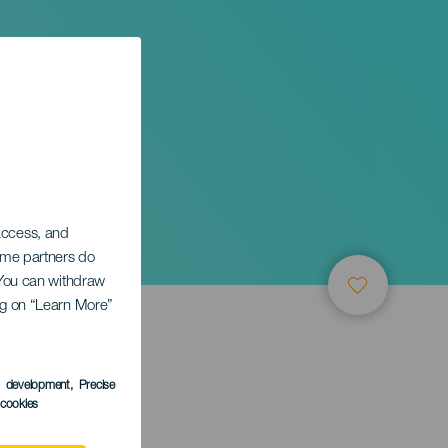
 access, and
Some partners do
. You can withdraw
ing on “Learn More”
s development
, Precise
l cookies