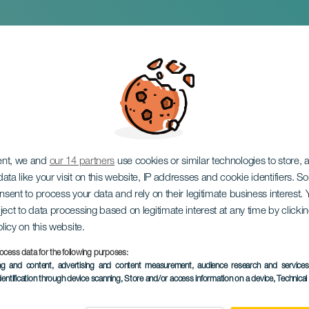
 i Samba
ent, we and
our 14 partners
use cookies or similar technologies to store,
ata like your visit on this website, IP addresses and cookie identifiers. 
onsent to process your data and rely on their legitimate business interest
ject to data processing based on legitimate interest at any time by click
olicy on this website.
ocess data for the following purposes:
EVENEMANGET HÅLLS
ing and content, advertising and content measurement, audience research and service
dentification through device scanning
, Store and/or access information on a device
, Technica
16 November 2025