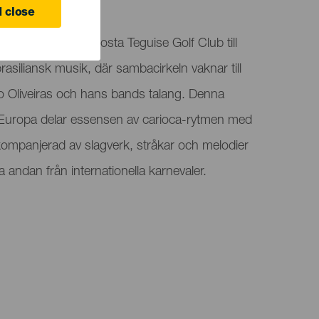
 close
ndlar miljön på Costa Teguise Golf Club till
 brasiliansk musik, där sambacirkeln vaknar till
 Oliveiras och hans bands talang. Denna
Europa delar essensen av carioca-rytmen med
kompanjerad av slagverk, stråkar och melodier
a andan från internationella karnevaler.