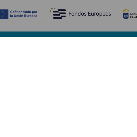
Upptäck
P
Bröllop
Kust och stränder
A
Kryssningsfartyg
Kultur
Ta
Gastronomi
Aktiv turism
Va
Alla artiklar
Se