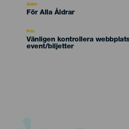
Ålder
Edad
För Alla Åldrar
Recomendada
Pris
Vänligen kontrollera webbplat
event/biljetter