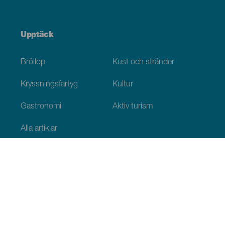
Upptäck
Bröllop
Kust och stränder
Kryssningsfartyg
Kultur
Gastronomi
Aktiv turism
Alla artiklar
Praktisk information
Agenda
Klimat