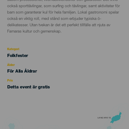
också sporttävlingar, som surfing och tävlingar, samt aktiviteter för
barn som garanterar kul för hela familjen. Lokal gastronomi spelar
också en viktig roll, med stånd som erbjuder typiska ö-
delikatesser. Utan tvekan är det ett perfekt tillfälle att njuta av
Famaras kultur och gemenskap.
Kategori
Categoría
Folkfester
del
evento
Ålder
Edad
För Alla Åldrar
Recomendada
Pris
Detta event är gratis
LANZAROTE