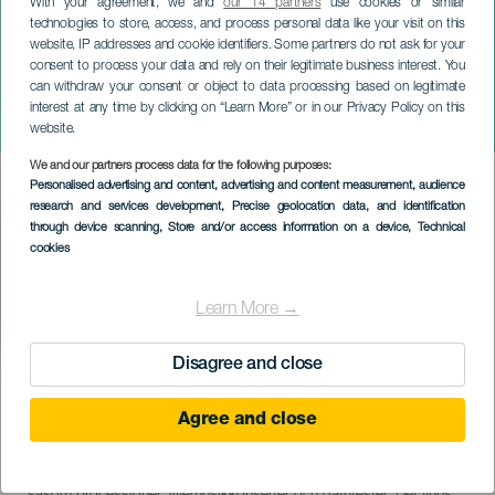
With your agreement, we and
our 14 partners
use cookies or similar
technologies to store, access, and process personal data like your visit on this
website, IP addresses and cookie identifiers. Some partners do not ask for your
consent to process your data and rely on their legitimate business interest. You
can withdraw your consent or object to data processing based on legitimate
LANZAROTE
interest at any time by clicking on “Learn More” or in our Privacy Policy on this
La Caletas festligheter
website.
We and our partners process data for the following purposes:
Imagen
Personalised advertising and content, advertising and content measurement, audience
Listado
research and services development
, Precise geolocation data, and identification
through device scanning
, Store and/or access information on a device
, Technical
cookies
Learn More →
Disagree and close
August 2026
Localidad
La Caleta de Famara
Agree and close
Descripción
Caleta de Famara-festivalen är ett populärt firande som äger rum i
del
augusti och kännetecknas av sin festliga och familjevänliga
evento
atmosfär. Dessa festligheter inkluderar en mängd olika aktiviteter,
såsom processioner, livemusikkonserter och gatufester. Det finns