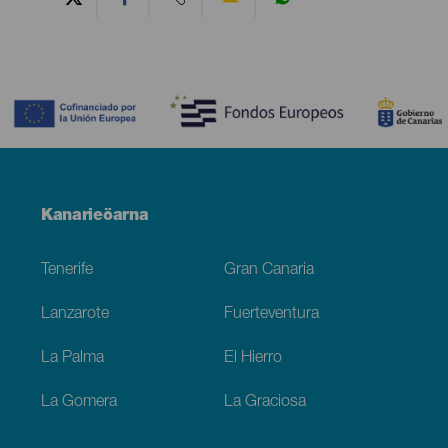
Contenido
Menú
Kanarieöarna
Footer
Tenerife
Gran Canaria
Lanzarote
Fuerteventura
La Palma
El Hierro
La Gomera
La Graciosa