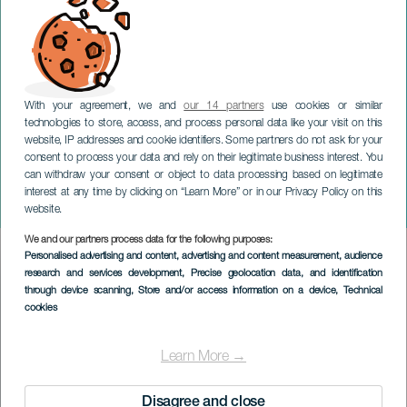
With your agreement, we and
our 14 partners
use cookies or similar
technologies to store, access, and process personal data like your visit on this
website, IP addresses and cookie identifiers. Some partners do not ask for your
consent to process your data and rely on their legitimate business interest. You
LANZAROTE
can withdraw your consent or object to data processing based on legitimate
Escénica: dans och
interest at any time by clicking on “Learn More” or in our Privacy Policy on this
hennes skuggor
website.
We and our partners process data for the following purposes:
Imagen
Personalised advertising and content, advertising and content measurement, audience
Listado
research and services development
, Precise geolocation data, and identification
through device scanning
, Store and/or access information on a device
, Technical
cookies
Learn More →
Disagree and close