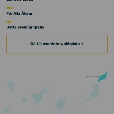
del
evento
Ålder
Edad
För Alla Åldrar
Recomendada
Pris
Detta event är gratis
Gå till eventets webbplats
LANZAROTE