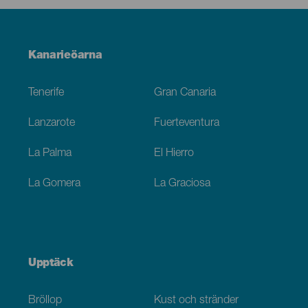
Menú
Kanarieöarna
Footer
Tenerife
Gran Canaria
Lanzarote
Fuerteventura
La Palma
El Hierro
La Gomera
La Graciosa
Upptäck
Bröllop
Kust och stränder