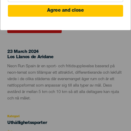
Agree and close
EVENEMANGET HÅLLS
23 March 2024
Localidad
Los Llanos de Aridane
Descripción
Neon Run Spain är en sport- och fritidsupplevelse baserad på
del
neon-temat som tillämpar ett attraktivt, differentierande och lekfullt
evento
värde i de olika städerna där evenemanget äger rum och är ett
nattloppsformat som anpassar sig till alla typer av mål. Dess
avstånd är mellan 5 km och 10 km så att alla deltagare kan njuta
och nå målet.
Kategori
Categoría
Uthållighetssporter
del