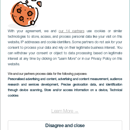
With your agreement, we and
our 14 partners
use cookies or similar
technologies to store, access, and process personal data like your visit on this
website, IP addresses and cookie identifiers. Some partners do not ask for your
consent to process your data and rely on their legitimate business interest. You
LA PALMA
can withdraw your consent or object to data processing based on legitimate
Neon Run Spain - La
interest at any time by clicking on “Learn More” or in our Privacy Policy on this
Palma
website.
We and our partners process data for the following purposes:
Imagen
Personalised advertising and content, advertising and content measurement, audience
Listado
research and services development
, Precise geolocation data, and identification
through device scanning
, Store and/or access information on a device
, Technical
cookies
Learn More →
Disagree and close