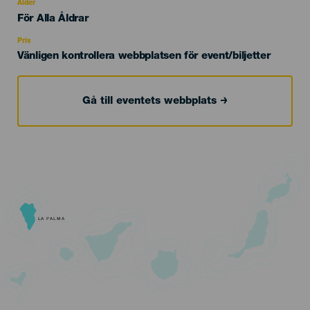
evento
Ålder
Edad
För Alla Åldrar
Recomendada
Pris
Vänligen kontrollera webbplatsen för event/biljetter
Gå till eventets webbplats
LA PALMA