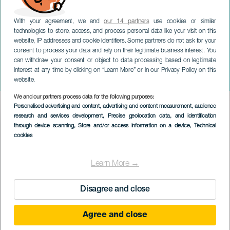
With your agreement, we and
our 14 partners
use cookies or similar
technologies to store, access, and process personal data like your visit on this
website, IP addresses and cookie identifiers. Some partners do not ask for your
consent to process your data and rely on their legitimate business interest. You
can withdraw your consent or object to data processing based on legitimate
LA PALMA
interest at any time by clicking on “Learn More” or in our Privacy Policy on this
Muestra de Navidad
website.
We and our partners process data for the following purposes:
Imagen
Personalised advertising and content, advertising and content measurement, audience
Listado
research and services development
, Precise geolocation data, and identification
through device scanning
, Store and/or access information on a device
, Technical
cookies
Learn More →
Disagree and close
Agree and close