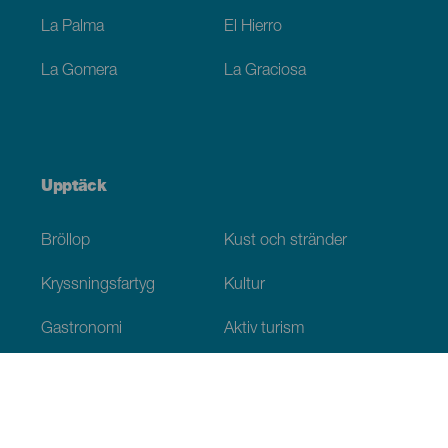
La Palma
El Hierro
La Gomera
La Graciosa
Upptäck
Bröllop
Kust och stränder
Kryssningsfartyg
Kultur
Gastronomi
Aktiv turism
Alla artiklar