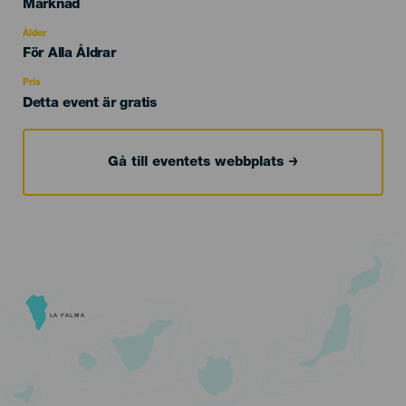
Categoría
Marknad
del
evento
Ålder
Edad
För Alla Åldrar
Recomendada
Pris
Detta event är gratis
Gå till eventets webbplats
LA PALMA