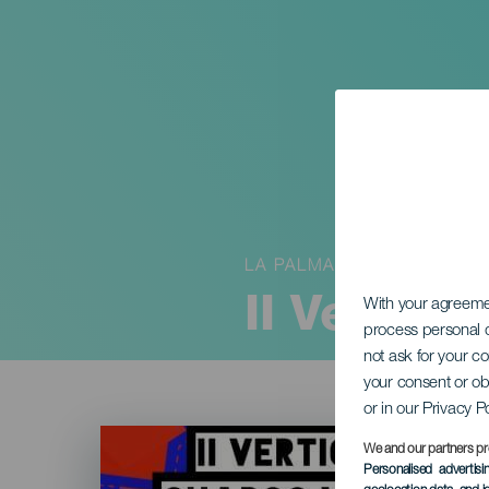
LA PALMA
II Vertic
With your agreem
process personal d
not ask for your c
your consent or ob
or in our Privacy P
Imagen
Listado
We and our partners pr
Personalised advertis