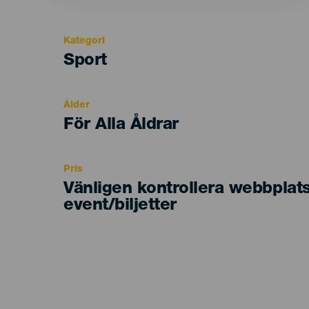
Kategori
Categoría
Sport
del
evento
Ålder
Edad
För Alla Åldrar
Recomendada
Pris
Vänligen kontrollera webbplat
event/biljetter