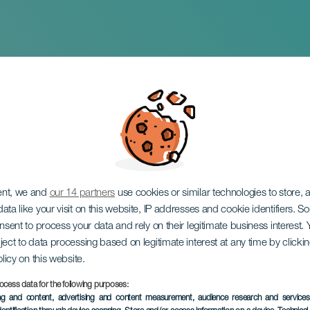
al Charco Verde. La 
ent, we and
our 14 partners
use cookies or similar technologies to store,
ata like your visit on this website, IP addresses and cookie identifiers. 
onsent to process your data and rely on their legitimate business interest
ject to data processing based on legitimate interest at any time by click
olicy on this website.
ocess data for the following purposes:
ing and content, advertising and content measurement, audience research and service