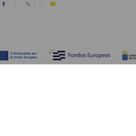
Upptäck
P
Bröllop
Kust och stränder
A
Kryssningsfartyg
Kultur
Ta