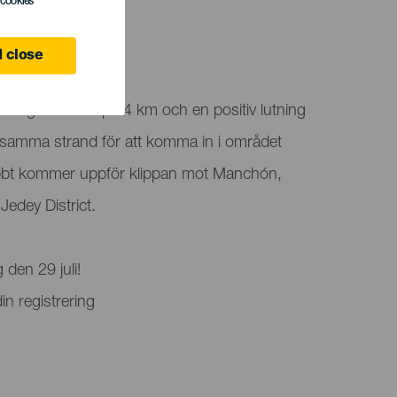
l cookies
 close
ne
efärligt avstånd på 4 km och en positiv lutning
 samma strand för att komma in i området
bt kommer uppför klippan mot Manchón,
 Jedey District.
den 29 juli️!
in registrering