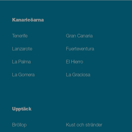
Menú
Kanarieöarna
Footer
Tenerife
Gran Canaria
Lanzarote
Fuerteventura
La Palma
El Hierro
La Gomera
La Graciosa
Upptäck
Bröllop
Kust och stränder