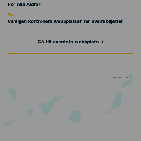
Edad
För Alla Åldrar
Recomendada
Pris
Vänligen kontrollera webbplatsen för event/biljetter
Gå till eventets webbplats
LA GRACIOSA