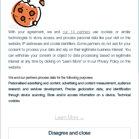
With your agreement, we and
our 14 partners
use cookies or similar
technologies to store, access, and process personal data like your visit on this
website, IP addresses and cookie identifiers. Some partners do not ask for your
consent to process your data and rely on their legitimate business interest. You
LA GRACIOSA
can withdraw your consent or object to data processing based on legitimate
La Graciosa, Costa och
interest at any time by clicking on “Learn More” or in our Privacy Policy on this
Villa de Teguise Carnival
website.
We and our partners process data for the following purposes:
Imagen
Personalised advertising and content, advertising and content measurement, audience
Listado
research and services development
, Precise geolocation data, and identification
through device scanning
, Store and/or access information on a device
, Technical
cookies
Learn More →
Disagree and close