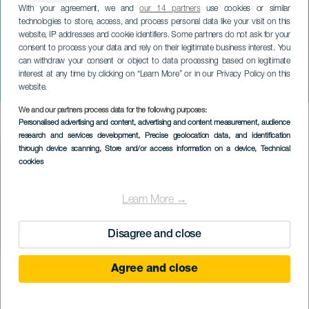
With your agreement, we and
our 14 partners
use cookies or similar
technologies to store, access, and process personal data like your visit on this
website, IP addresses and cookie identifiers. Some partners do not ask for your
consent to process your data and rely on their legitimate business interest. You
can withdraw your consent or object to data processing based on legitimate
LA GRACIOSA
interest at any time by clicking on “Learn More” or in our Privacy Policy on this
Karnevalen i La Graciosa
website.
We and our partners process data for the following purposes:
Imagen
Personalised advertising and content, advertising and content measurement, audience
Listado
research and services development
, Precise geolocation data, and identification
through device scanning
, Store and/or access information on a device
, Technical
cookies
Learn More →
Disagree and close
Agree and close
February 2027
Localidad
Caleta de Sebo