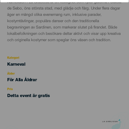
Descripción
Karnevalen i La Graciosa är en festlighet som fyller gatorna i Caleta
del
de Sebo, öns största stad, med glädje och färg. Under flera dagar
evento
äger en mängd olika evenemang rum, inklusive parader,
kostymtävlingar, populära danser och den traditionella
begravningen av Sardinen, som markerar slutet på firandet. Både
lokalbefolkningen och besökare deltar aktivt och visar upp kreativa
och originella kostymer som speglar öns väsen och tradition.
Kategori
Categoría
Karneval
del
evento
Ålder
Edad
För Alla Åldrar
Recomendada
Pris
Detta event är gratis
LA GRACIOSA