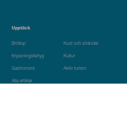
Upptäck
Bröllop
Kust och stränder
Kryssningsfartyg
Kultur
Gastronomi
Aktiv turism
Alla artiklar
Praktisk information