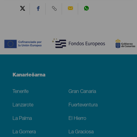
Contenido
Menú
Kanarieöarna
Footer
Tenerife
Gran Canaria
Lanzarote
Fuerteventura
La Palma
El Hierro
La Gomera
La Graciosa