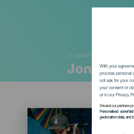
LA GRACIOSA
Jonas Apo
With your agreem
process personal d
not ask for your c
your consent or ob
or in our Privacy P
We and our partners pr
Imagen
Personalised advertis
Listado
geolocation data, and i