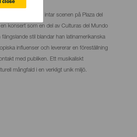
 close
ren Jonás Aponte intar scenen på Plaza del
 en konsert som en del av Culturas del Mundo
 fängslande stil blandar han latinamerikanska
piska influenser och levererar en föreställning
ontakt med publiken. Ett musikaliskt
rell mångfald i en verkligt unik miljö.