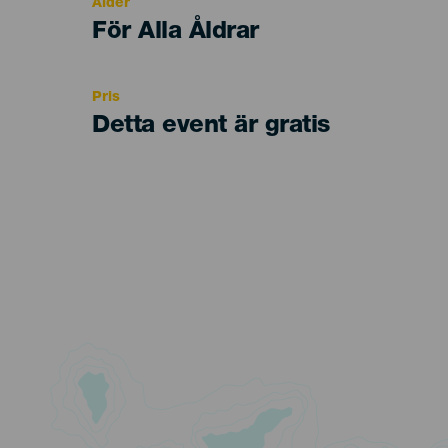
Ålder
Edad
För Alla Åldrar
Recomendada
Pris
Detta event är gratis