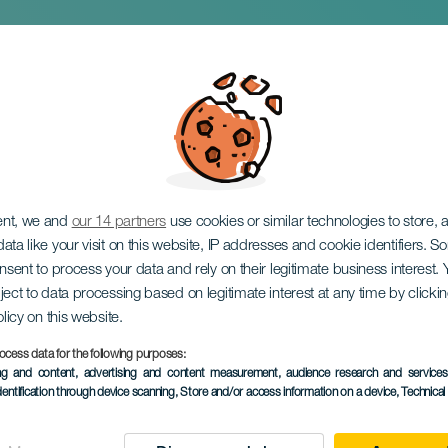
nte i konsert
ent, we and
our 14 partners
use cookies or similar technologies to store,
ata like your visit on this website, IP addresses and cookie identifiers. 
onsent to process your data and rely on their legitimate business interest
ject to data processing based on legitimate interest at any time by click
olicy on this website.
ocess data for the following purposes:
EVENEMANGET HÅLLS
ing and content, advertising and content measurement, audience research and service
dentification through device scanning
, Store and/or access information on a device
, Technica
21 June 2025
Localidad
Caleta de Sebo