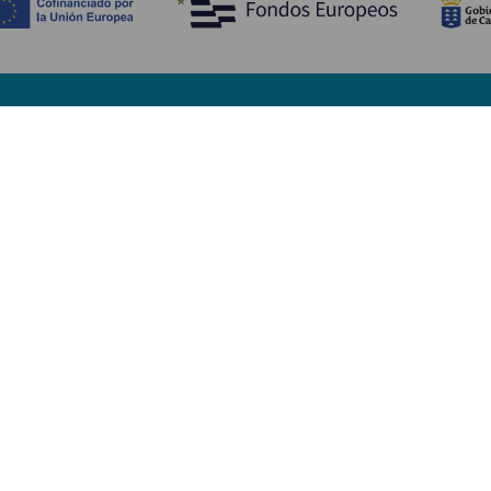
Upptäck
P
Bröllop
Kust och stränder
A
Kryssningsfartyg
Kultur
Ta
Gastronomi
Aktiv turism
Va
Alla artiklar
Se