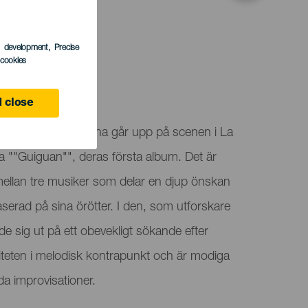
s development
, Precise
l cookies
 close
ante och Javier Colina går upp på scenen i La
ra ""Guiguan"", deras första album. Det är
mellan tre musiker som delar en djup önskan
baserad på sina örötter. I den, som utforskare
de sig ut på ett obevekligt sökande efter
liteten i melodisk kontrapunkt och är modiga
da improvisationer.