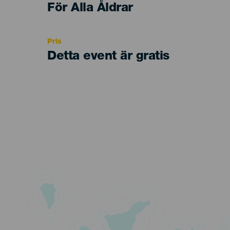
Edad
För Alla Åldrar
Recomendada
Pris
Detta event är gratis