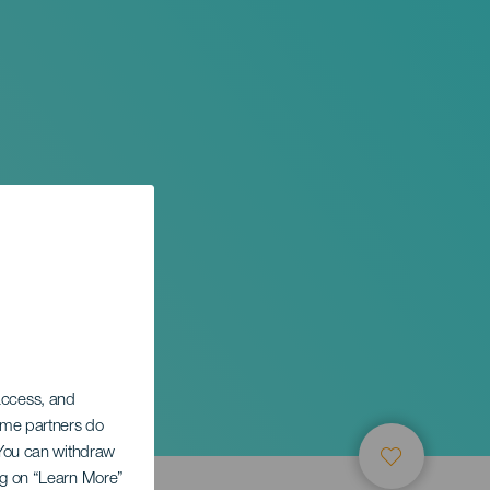
 access, and
Some partners do
. You can withdraw
ing on “Learn More”