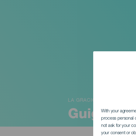
LA GRACIOSA
Guiguan
With your agreem
process personal d
not ask for your c
your consent or ob