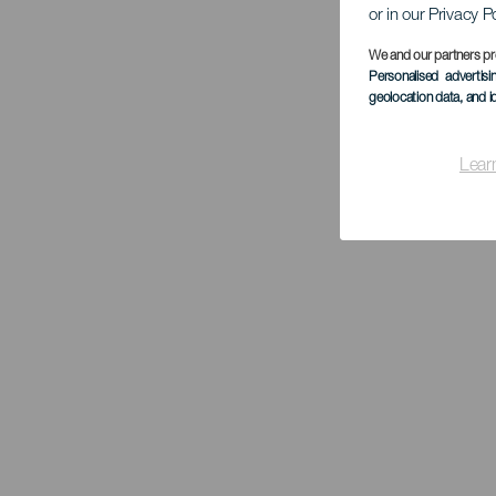
or in our Privacy P
We and our partners pr
Personalised advertis
geolocation data, and i
Lear