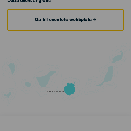
Detta event är gratis
Gå till eventets webbplats
GRAN CANARIA