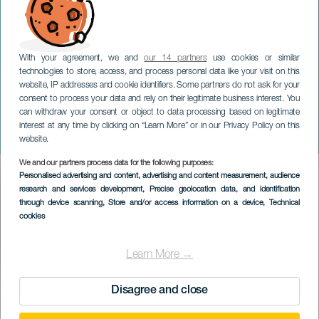
With your agreement, we and
our 14 partners
use cookies or similar
technologies to store, access, and process personal data like your visit on this
website, IP addresses and cookie identifiers. Some partners do not ask for your
consent to process your data and rely on their legitimate business interest. You
GRAN CANARIA
can withdraw your consent or object to data processing based on legitimate
V Festival Encounter of
interest at any time by clicking on “Learn More” or in our Privacy Policy on this
Culture and Human Rights
website.
We and our partners process data for the following purposes:
Imagen
Personalised advertising and content, advertising and content measurement, audience
Listado
research and services development
, Precise geolocation data, and identification
through device scanning
, Store and/or access information on a device
, Technical
cookies
Learn More →
EVENEMANGET HÅLLS
Disagree and close