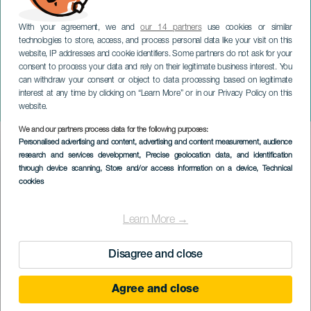
With your agreement, we and
our 14 partners
use cookies or similar
technologies to store, access, and process personal data like your visit on this
website, IP addresses and cookie identifiers. Some partners do not ask for your
consent to process your data and rely on their legitimate business interest. You
can withdraw your consent or object to data processing based on legitimate
GRAN CANARIA
interest at any time by clicking on “Learn More” or in our Privacy Policy on this
Törnrosa
website.
We and our partners process data for the following purposes:
Imagen
Personalised advertising and content, advertising and content measurement, audience
Listado
research and services development
, Precise geolocation data, and identification
through device scanning
, Store and/or access information on a device
, Technical
cookies
Learn More →
Disagree and close
Agree and close
EVENEMANGET HÅLLS