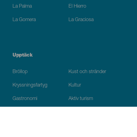
La Palma
El Hierro
La Gomera
La Graciosa
Upptäck
Bröllop
Kust och stränder
Kryssningsfartyg
Kultur
Gastronomi
Aktiv turism
Alla artiklar