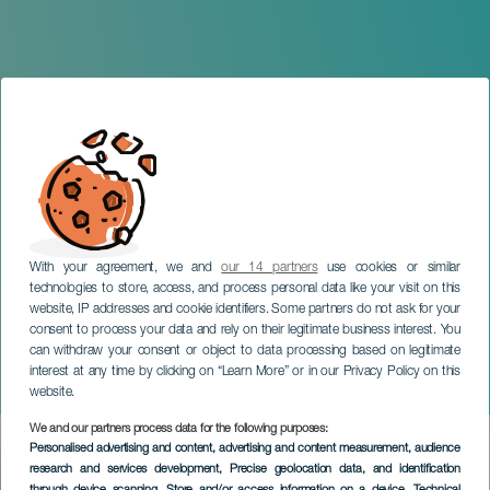
With your agreement, we and
our 14 partners
use cookies or similar
technologies to store, access, and process personal data like your visit on this
website, IP addresses and cookie identifiers. Some partners do not ask for your
consent to process your data and rely on their legitimate business interest. You
can withdraw your consent or object to data processing based on legitimate
GRAN CANARIA
interest at any time by clicking on “Learn More” or in our Privacy Policy on this
Sylvie Hernández. Magua
website.
We and our partners process data for the following purposes:
Imagen
Personalised advertising and content, advertising and content measurement, audience
Listado
research and services development
, Precise geolocation data, and identification