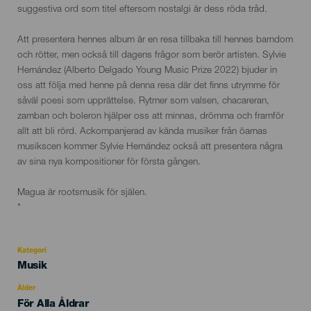
suggestiva ord som titel eftersom nostalgi är dess röda tråd.
Att presentera hennes album är en resa tillbaka till hennes barndom
och rötter, men också till dagens frågor som berör artisten. Sylvie
Hernández (Alberto Delgado Young Music Prize 2022) bjuder in
oss att följa med henne på denna resa där det finns utrymme för
såväl poesi som upprättelse. Rytmer som valsen, chacareran,
zamban och boleron hjälper oss att minnas, drömma och framför
allt att bli rörd. Ackompanjerad av kända musiker från öarnas
musikscen kommer Sylvie Hernández också att presentera några
av sina nya kompositioner för första gången.
Magua är rootsmusik för själen.
"
Kategori
Categoría
Musik
del
evento
Ålder
Edad
För Alla Åldrar