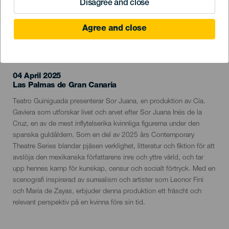
Disagree and close
Agree and close
EVENEMANGET HÅLLS
04 April 2025
Localidad
Las Palmas de Gran Canaria
Descripción
Teatro Guiniguada presenterar Sor Juana, en produktion av Cía.
del
Gaviera som utforskar livet och arvet efter Sor Juana Inés de la
evento
Cruz, en av de mest inflytelserika kvinnliga figurerna under den
spanska guldåldern. Som en del av 2025 års Contemporary
Theatre Series blandar pjäsen verklighet, litteratur och fiktion för att
avslöja den mexikanska författarens inre och yttre värld, och tar
upp hennes kamp för kunskap, censur och socialt förtryck. Med en
scenografi inspirerad av surrealism och artister som Leonor Fini
och María de Zayas, erbjuder denna produktion ett fräscht och
relevant perspektiv på en kvinna före sin tid.