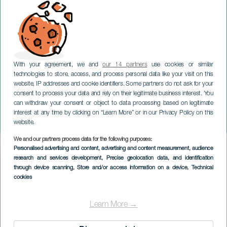
With your agreement, we and
our 14 partners
use cookies or similar
technologies to store, access, and process personal data like your visit on this
website, IP addresses and cookie identifiers. Some partners do not ask for your
consent to process your data and rely on their legitimate business interest. You
can withdraw your consent or object to data processing based on legitimate
GRAN CANARIA
interest at any time by clicking on “Learn More” or in our Privacy Policy on this
Sor Juana
website.
We and our partners process data for the following purposes:
Imagen
Personalised advertising and content, advertising and content measurement, audience
Listado
research and services development
, Precise geolocation data, and identification
through device scanning
, Store and/or access information on a device
, Technical
cookies
Learn More →