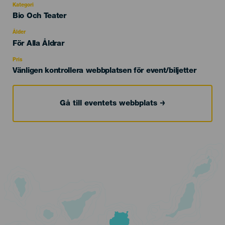
Kategori
Categoría
Bio Och Teater
del
evento
Ålder
Edad
För Alla Åldrar
Recomendada
Pris
Vänligen kontrollera webbplatsen för event/biljetter
Gå till eventets webbplats