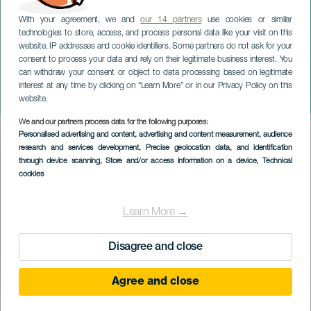
With your agreement, we and
our 14 partners
use cookies or similar
technologies to store, access, and process personal data like your visit on this
website, IP addresses and cookie identifiers. Some partners do not ask for your
consent to process your data and rely on their legitimate business interest. You
can withdraw your consent or object to data processing based on legitimate
GRAN CANARIA
interest at any time by clicking on “Learn More” or in our Privacy Policy on this
reVIVIRla
website.
We and our partners process data for the following purposes:
Imagen
Personalised advertising and content, advertising and content measurement, audience
Listado
research and services development
, Precise geolocation data, and identification
through device scanning
, Store and/or access information on a device
, Technical
cookies
Learn More →
Disagree and close
Agree and close
EVENEMANGET HÅLLS