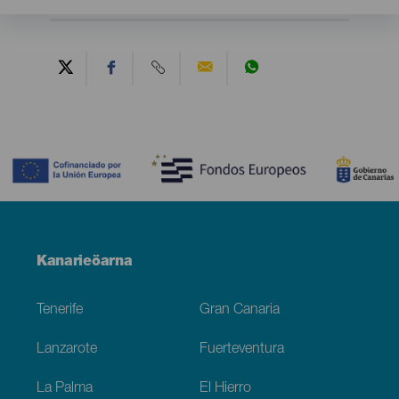
Contenido
Menú
Kanarieöarna
Footer
Tenerife
Gran Canaria
Lanzarote
Fuerteventura
La Palma
El Hierro