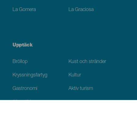
La Gomera
La Graciosa
Upptäck
Bröllop
Kust och stränder
Kryssningsfartyg
Kultur
Gastronomi
Aktiv turism
Alla artiklar