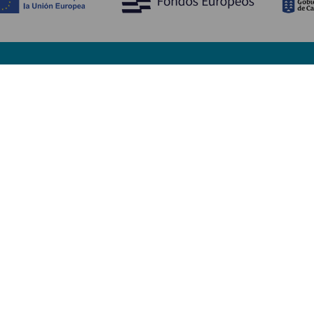
Upptäck
P
Bröllop
Kust och stränder
A
Kryssningsfartyg
Kultur
Ta
Gastronomi
Aktiv turism
Va
Alla artiklar
Se