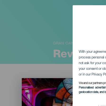
GRAN CANARIA
Revelora
With your agreem
process personal d
not ask for your c
your consent or ob
or in our Privacy P
Imagen
Listado
We and our partners pr
Personalised advertis
geolocation data, and i