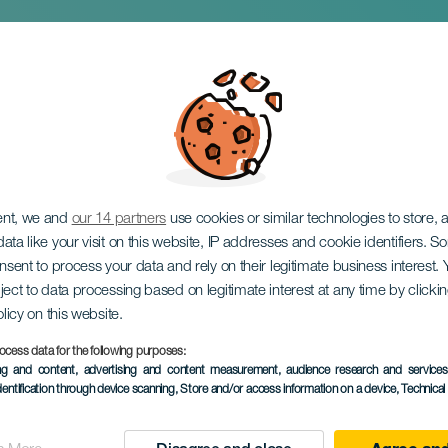
ent, we and
our 14 partners
use cookies or similar technologies to store,
ata like your visit on this website, IP addresses and cookie identifiers. 
onsent to process your data and rely on their legitimate business interest
ject to data processing based on legitimate interest at any time by click
olicy on this website.
ocess data for the following purposes:
ing and content, advertising and content measurement, audience research and service
EVENEMANGET HÅLLS
dentification through device scanning
, Store and/or access information on a device
, Technica
27 March 2026