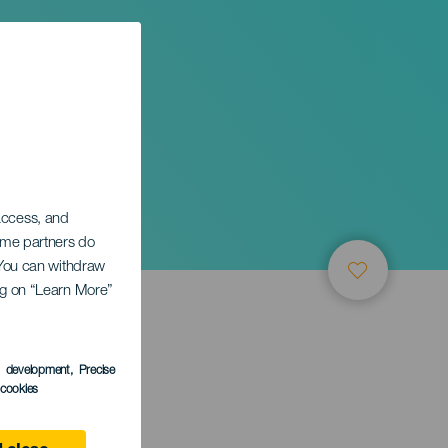
 access, and
Some partners do
. You can withdraw
ing on “Learn More”
s development
, Precise
l cookies