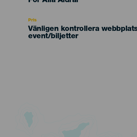
Edad
För Alla Åldrar
Recomendada
Pris
Vänligen kontrollera webbplat
event/biljetter