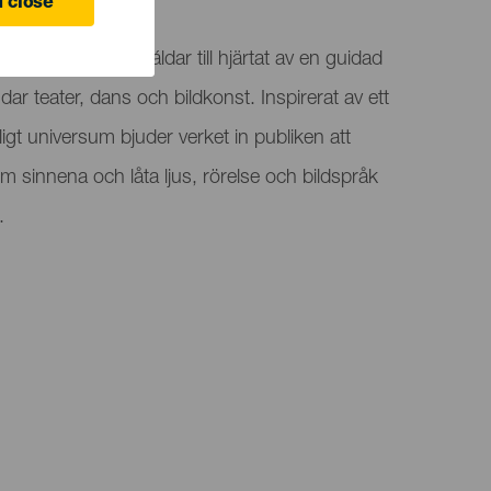
 close
Consistorial de Gáldar till hjärtat av en guidad
ar teater, dans och bildkonst. Inspirerat av ett
igt universum bjuder verket in publiken att
sinnena och låta ljus, rörelse och bildspråk
.