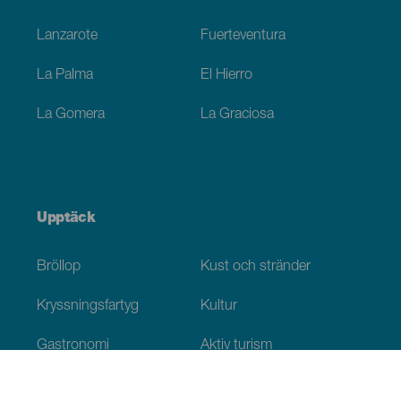
Lanzarote
Fuerteventura
La Palma
El Hierro
La Gomera
La Graciosa
Upptäck
Bröllop
Kust och stränder
Kryssningsfartyg
Kultur
Gastronomi
Aktiv turism
Alla artiklar