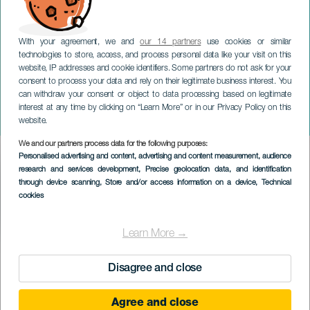
With your agreement, we and
our 14 partners
use cookies or similar
technologies to store, access, and process personal data like your visit on this
website, IP addresses and cookie identifiers. Some partners do not ask for your
consent to process your data and rely on their legitimate business interest. You
GRAN CANARIA
can withdraw your consent or object to data processing based on legitimate
Reggaeton Beach Festival.
interest at any time by clicking on “Learn More” or in our Privacy Policy on this
Gran Canaria
website.
We and our partners process data for the following purposes:
Imagen
Personalised advertising and content, advertising and content measurement, audience
Listado
research and services development
, Precise geolocation data, and identification
through device scanning
, Store and/or access information on a device
, Technical
cookies
Learn More →
EVENEMANGET HÅLLS
Disagree and close
Agree and close
27 to 28 July