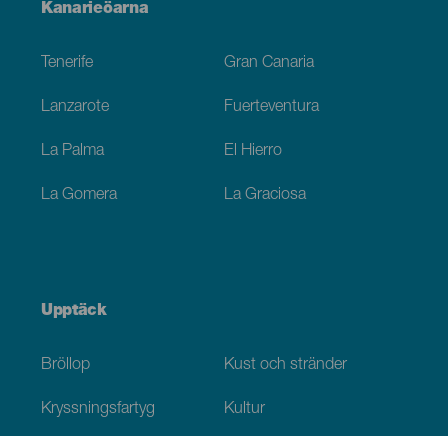
Menú
Kanarieöarna
Footer
Tenerife
Gran Canaria
Lanzarote
Fuerteventura
La Palma
El Hierro
La Gomera
La Graciosa
Upptäck
Bröllop
Kust och stränder
Kryssningsfartyg
Kultur