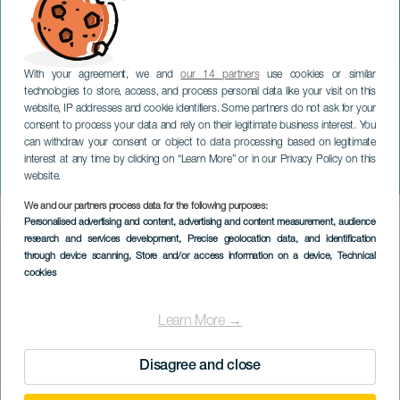
With your agreement, we and
our 14 partners
use cookies or similar
technologies to store, access, and process personal data like your visit on this
website, IP addresses and cookie identifiers. Some partners do not ask for your
consent to process your data and rely on their legitimate business interest. You
can withdraw your consent or object to data processing based on legitimate
GRAN CANARIA
interest at any time by clicking on “Learn More” or in our Privacy Policy on this
Populära Sancocho
website.
We and our partners process data for the following purposes:
Imagen
Personalised advertising and content, advertising and content measurement, audience
Listado
research and services development
, Precise geolocation data, and identification
through device scanning
, Store and/or access information on a device
, Technical
cookies
Learn More →
Disagree and close