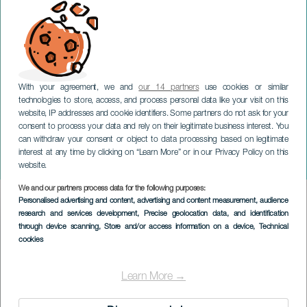
With your agreement, we and
our 14 partners
use cookies or similar
technologies to store, access, and process personal data like your visit on this
website, IP addresses and cookie identifiers. Some partners do not ask for your
consent to process your data and rely on their legitimate business interest. You
can withdraw your consent or object to data processing based on legitimate
GRAN CANARIA
interest at any time by clicking on “Learn More” or in our Privacy Policy on this
Piratas IIustrados
website.
We and our partners process data for the following purposes:
Imagen
Personalised advertising and content, advertising and content measurement, audience
Listado
research and services development
, Precise geolocation data, and identification
through device scanning
, Store and/or access information on a device
, Technical
cookies
Learn More →