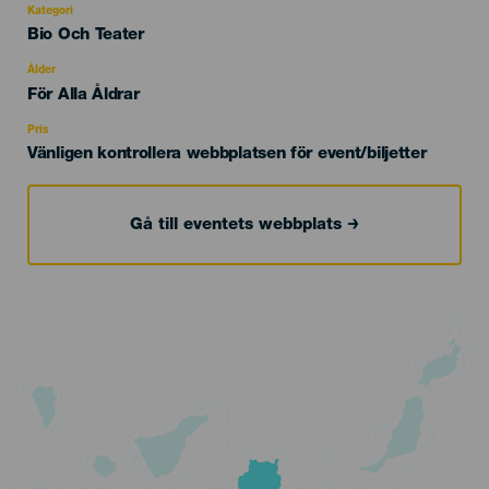
Kategori
Categoría
Bio Och Teater
del
evento
Ålder
Edad
För Alla Åldrar
Recomendada
Pris
Vänligen kontrollera webbplatsen för event/biljetter
Gå till eventets webbplats