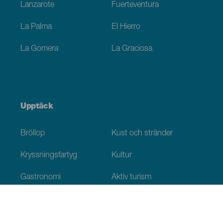
Lanzarote
Fuerteventura
La Palma
El Hierro
La Gomera
La Graciosa
Upptäck
Bröllop
Kust och stränder
Kryssningsfartyg
Kultur
Gastronomi
Aktiv turism
Alla artiklar