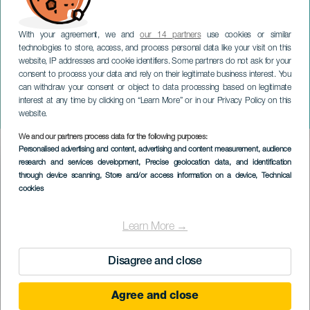
With your agreement, we and
our 14 partners
use cookies or similar
technologies to store, access, and process personal data like your visit on this
website, IP addresses and cookie identifiers. Some partners do not ask for your
consent to process your data and rely on their legitimate business interest. You
GRAN CANARIA
can withdraw your consent or object to data processing based on legitimate
Pedro Guerra: Det här är
interest at any time by clicking on “Learn More” or in our Privacy Policy on this
Partners
website.
We and our partners process data for the following purposes:
Imagen
Personalised advertising and content, advertising and content measurement, audience
Listado
research and services development
, Precise geolocation data, and identification
through device scanning
, Store and/or access information on a device
, Technical
cookies
Learn More →
Disagree and close
Agree and close
EVENEMANGET HÅLLS