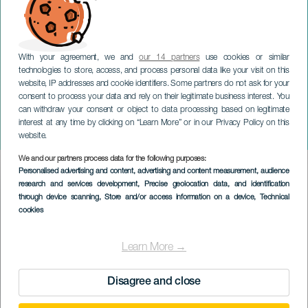
With your agreement, we and
our 14 partners
use cookies or similar
technologies to store, access, and process personal data like your visit on this
website, IP addresses and cookie identifiers. Some partners do not ask for your
consent to process your data and rely on their legitimate business interest. You
can withdraw your consent or object to data processing based on legitimate
GRAN CANARIA
interest at any time by clicking on “Learn More” or in our Privacy Policy on this
Ola de letras
website.
We and our partners process data for the following purposes:
Imagen
Personalised advertising and content, advertising and content measurement, audience
Listado
research and services development
, Precise geolocation data, and identification
through device scanning
, Store and/or access information on a device
, Technical
cookies
Learn More →
Disagree and close