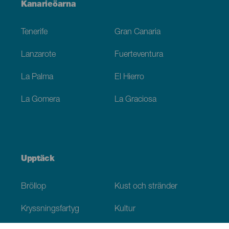
Menú
Kanarieöarna
Footer
Tenerife
Gran Canaria
Lanzarote
Fuerteventura
La Palma
El Hierro
La Gomera
La Graciosa
Upptäck
Bröllop
Kust och stränder
Kryssningsfartyg
Kultur