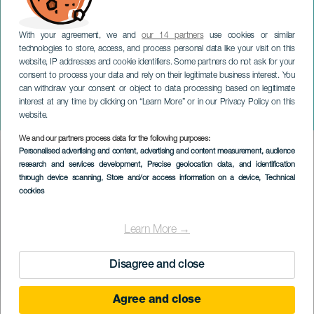
With your agreement, we and
our 14 partners
use cookies or similar
technologies to store, access, and process personal data like your visit on this
website, IP addresses and cookie identifiers. Some partners do not ask for your
consent to process your data and rely on their legitimate business interest. You
can withdraw your consent or object to data processing based on legitimate
GRAN CANARIA
interest at any time by clicking on “Learn More” or in our Privacy Policy on this
Nervo
website.
We and our partners process data for the following purposes:
Imagen
Personalised advertising and content, advertising and content measurement, audience
Listado
research and services development
, Precise geolocation data, and identification
through device scanning
, Store and/or access information on a device
, Technical
cookies
Learn More →
Disagree and close
Agree and close
EVENEMANGET HÅLLS