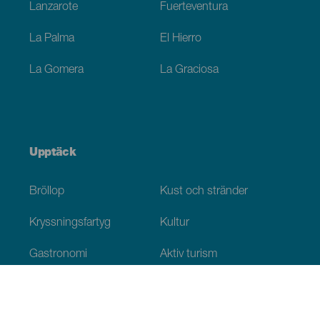
Lanzarote
Fuerteventura
La Palma
El Hierro
La Gomera
La Graciosa
Upptäck
Bröllop
Kust och stränder
Kryssningsfartyg
Kultur
Gastronomi
Aktiv turism
Alla artiklar