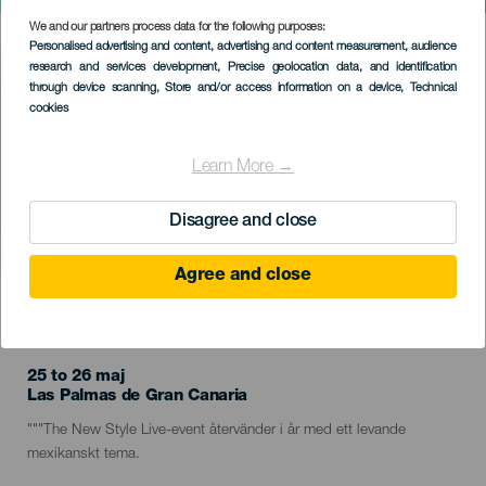
We and our partners process data for the following purposes:
Imagen
Personalised advertising and content, advertising and content measurement, audience
Listado
research and services development
, Precise geolocation data, and identification
through device scanning
, Store and/or access information on a device
, Technical
cookies
Learn More →
Disagree and close
Agree and close
EVENEMANGET HÅLLS
25 to 26 maj
Localidad
Las Palmas de Gran Canaria
Descripción
"""The New Style Live-event återvänder i år med ett levande
del
mexikanskt tema.
evento