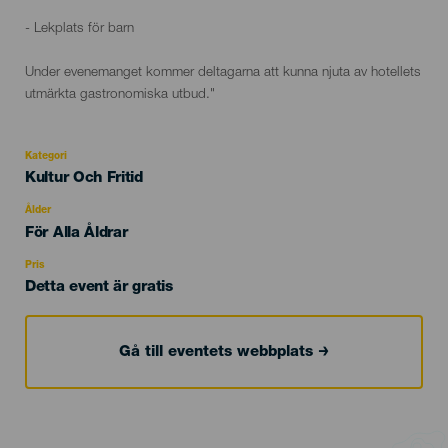
- Lekplats för barn
Under evenemanget kommer deltagarna att kunna njuta av hotellets
utmärkta gastronomiska utbud."
Kategori
Categoría
Kultur Och Fritid
del
evento
Ålder
Edad
För Alla Åldrar
Recomendada
Pris
Detta event är gratis
Gå till eventets webbplats