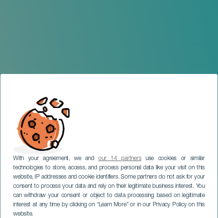
With your agreement, we and
our 14 partners
use cookies or similar
technologies to store, access, and process personal data like your visit on this
website, IP addresses and cookie identifiers. Some partners do not ask for your
consent to process your data and rely on their legitimate business interest. You
GRAN CANARIA
can withdraw your consent or object to data processing based on legitimate
México Market en Hotel
interest at any time by clicking on “Learn More” or in our Privacy Policy on this
Santa Catalina
website.