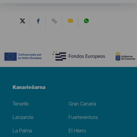
Contenido
Menú
Kanarieöarna
Footer
Tenerife
Gran Canaria
Lanzarote
Fuerteventura
La Palma
El Hierro