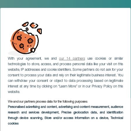
With your agreement, we and
our 14 partners
use cookies or similar
technologies to store, access, and process personal data like your visit on this
website, IP addresses and cookie identifiers. Some partners do not ask for your
consent to process your data and rely on their legitimate business interest. You
GRAN CANARIA
can withdraw your consent or object to data processing based on legitimate
Mamíferas. La Teta de la
interest at any time by clicking on “Learn More” or in our Privacy Policy on this
Diosa
website.
We and our partners process data for the following purposes:
Imagen
Personalised advertising and content, advertising and content measurement, audience
Listado
research and services development
, Precise geolocation data, and identification
through device scanning
, Store and/or access information on a device
, Technical
cookies