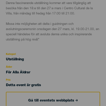
Denna fascinerande utställning kommer att vara tillgänglig att
besöka från den 18:e till den 27:e mars i Centro Cultural de la
Villa, från måndag till fredag ​​från 17:00 till 21:00.
Missa inte möjligheten att delta i guidningen och
avslutningsceremonin onsdagen den 27 mars, kl. 19.00-21.00, en
speciell händelse för att avsluta denna unika och inspirerande
utställning på hög nivå!"
Kategori
Categoría
Utställning
del
evento
Ålder
Edad
För Alla Åldrar
Recomendada
Pris
Detta event är gratis
Gå till eventets webbplats