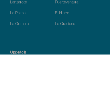
Lanzarote
Fuerteventura
La Palma
El Hierro
La Gomera
La Graciosa
Upptäck
Bröllop
Kust och stränder
Kryssningsfartyg
Kultur
Gastronomi
Aktiv turism
Alla artiklar