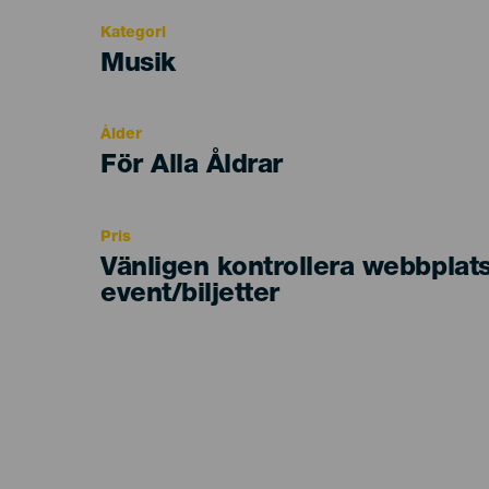
Kategori
Categoría
Musik
del
evento
Ålder
Edad
För Alla Åldrar
Recomendada
Pris
Vänligen kontrollera webbplat
event/biljetter