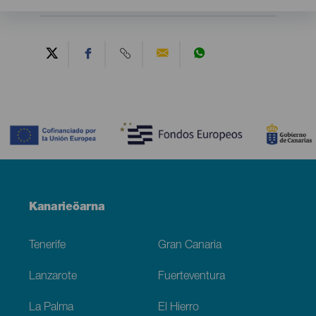
Contenido
Menú
Kanarieöarna
Footer
Tenerife
Gran Canaria
Lanzarote
Fuerteventura
La Palma
El Hierro