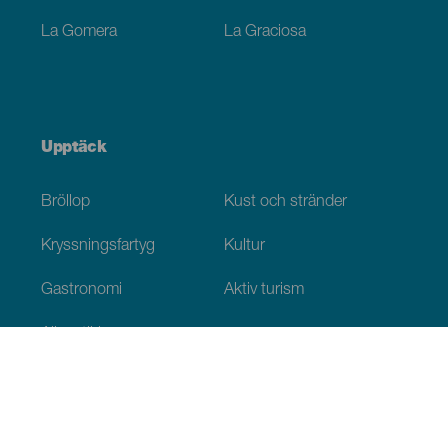
La Gomera
La Graciosa
Upptäck
Bröllop
Kust och stränder
Kryssningsfartyg
Kultur
Gastronomi
Aktiv turism
Alla artiklar