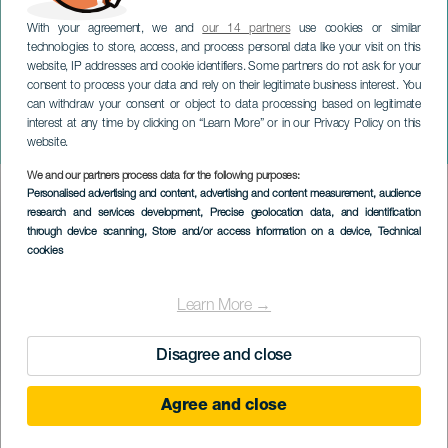
With your agreement, we and
our 14 partners
use cookies or similar
technologies to store, access, and process personal data like your visit on this
website, IP addresses and cookie identifiers. Some partners do not ask for your
consent to process your data and rely on their legitimate business interest. You
can withdraw your consent or object to data processing based on legitimate
GRAN CANARIA
interest at any time by clicking on “Learn More” or in our Privacy Policy on this
Jugoslaverna
website.
We and our partners process data for the following purposes:
Imagen
Personalised advertising and content, advertising and content measurement, audience
Listado
research and services development
, Precise geolocation data, and identification
through device scanning
, Store and/or access information on a device
, Technical
cookies
Learn More →
Disagree and close
Agree and close
EVENEMANGET HÅLLS