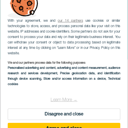
With your agreement, we and
our 14 partners
use cookies or similar
technologies to store, access, and process personal data like your visit on this
website, IP addresses and cookie identifiers. Some partners do not ask for your
consent to process your data and rely on their legitimate business interest. You
can withdraw your consent or object to data processing based on legitimate
GRAN CANARIA
interest at any time by clicking on “Learn More” or in our Privacy Policy on this
Harlem Golbetrotter
website.
We and our partners process data for the following purposes:
Imagen
Personalised advertising and content, advertising and content measurement, audience
Listado
research and services development
, Precise geolocation data, and identification
through device scanning
, Store and/or access information on a device
, Technical
cookies
Learn More →
Disagree and close