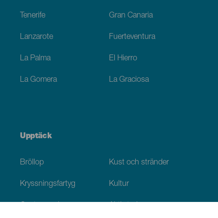
Tenerife
Gran Canaria
Lanzarote
Fuerteventura
La Palma
El Hierro
La Gomera
La Graciosa
Upptäck
Bröllop
Kust och stränder
Kryssningsfartyg
Kultur
Gastronomi
Aktiv turism