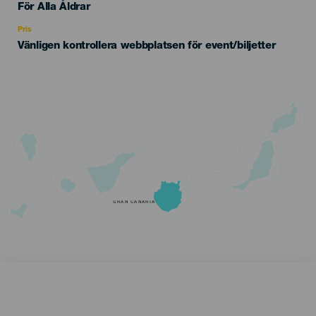
Edad
För Alla Åldrar
Recomendada
Pris
Vänligen kontrollera webbplatsen för event/biljetter
GRAN CANARIA