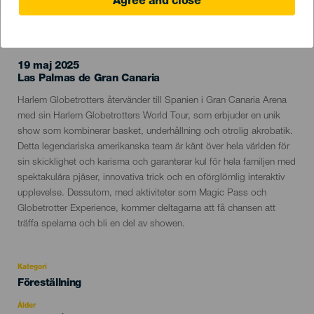
Agree and close
EVENEMANGET HÅLLS
19 maj 2025
Localidad
Las Palmas de Gran Canaria
Descripción
Harlem Globetrotters återvänder till Spanien i Gran Canaria Arena
del
med sin Harlem Globetrotters World Tour, som erbjuder en unik
evento
show som kombinerar basket, underhållning och otrolig akrobatik.
Detta legendariska amerikanska team är känt över hela världen för
sin skicklighet och karisma och garanterar kul för hela familjen med
spektakulära pjäser, innovativa trick och en oförglömlig interaktiv
upplevelse. Dessutom, med aktiviteter som Magic Pass och
Globetrotter Experience, kommer deltagarna att få chansen att
träffa spelarna och bli en del av showen.
Kategori
Categoría
Föreställning
del
evento
Ålder