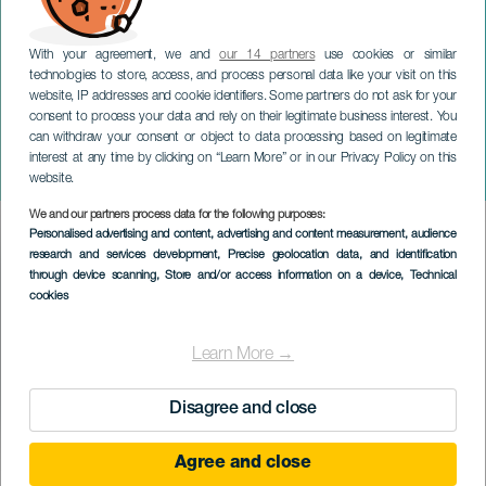
With your agreement, we and
our 14 partners
use cookies or similar
technologies to store, access, and process personal data like your visit on this
website, IP addresses and cookie identifiers. Some partners do not ask for your
consent to process your data and rely on their legitimate business interest. You
can withdraw your consent or object to data processing based on legitimate
GRAN CANARIA
interest at any time by clicking on “Learn More” or in our Privacy Policy on this
Finaos dag
website.
We and our partners process data for the following purposes:
Imagen
Personalised advertising and content, advertising and content measurement, audience
Listado
research and services development
, Precise geolocation data, and identification
through device scanning
, Store and/or access information on a device
, Technical
cookies
Learn More →
Disagree and close
EVENEMANGET HÅLLS
Agree and close