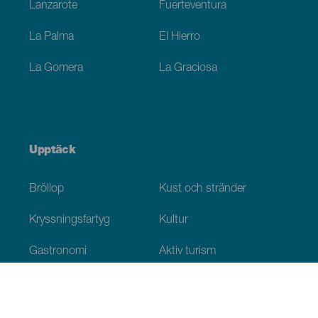
Lanzarote
Fuerteventura
La Palma
El Hierro
La Gomera
La Graciosa
Upptäck
Bröllop
Kust och stränder
Kryssningsfartyg
Kultur
Gastronomi
Aktiv turism
Alla artiklar