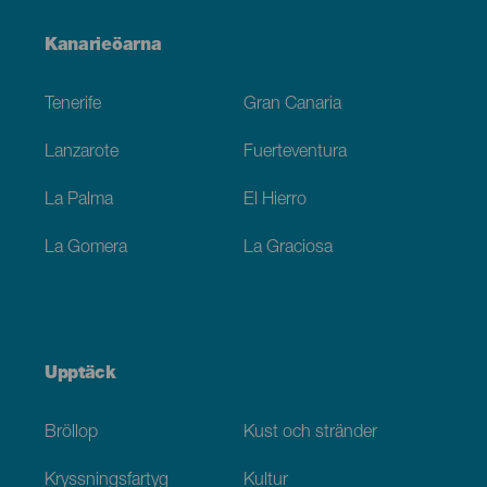
Menú
Kanarieöarna
Footer
Tenerife
Gran Canaria
Lanzarote
Fuerteventura
La Palma
El Hierro
La Gomera
La Graciosa
Upptäck
Bröllop
Kust och stränder
Kryssningsfartyg
Kultur