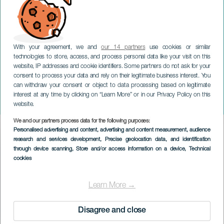
With your agreement, we and
our 14 partners
use cookies or similar
technologies to store, access, and process personal data like your visit on this
website, IP addresses and cookie identifiers. Some partners do not ask for your
consent to process your data and rely on their legitimate business interest. You
can withdraw your consent or object to data processing based on legitimate
GRAN CANARIA
interest at any time by clicking on “Learn More” or in our Privacy Policy on this
Fiesta Blend50
website.
We and our partners process data for the following purposes:
Imagen
Personalised advertising and content, advertising and content measurement, audience
Listado
research and services development
, Precise geolocation data, and identification
through device scanning
, Store and/or access information on a device
, Technical
cookies
Learn More →
Disagree and close