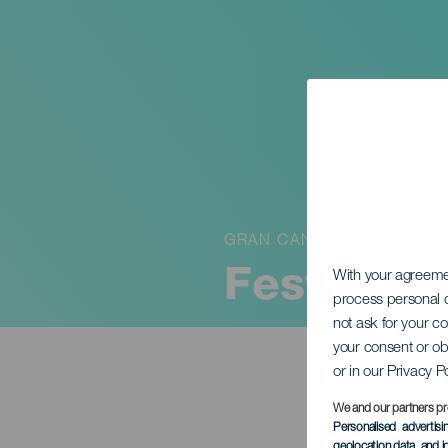
GRAN CANARIA
Festlighe
With your agreem
process personal d
not ask for your c
your consent or ob
or in our Privacy P
We and our partners pr
Personalised advertis
geolocation data, and i