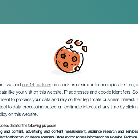
ter i San Antonio El
ent, we and
our 14 partners
use cookies or similar technologies to store,
ata like your visit on this website, IP addresses and cookie identifiers. 
onsent to process your data and rely on their legitimate business interest
ject to data processing based on legitimate interest at any time by click
olicy on this website.
ocess data for the following purposes:
EVENEMANGET HÅLLS
ing and content, advertising and content measurement, audience research and service
dentification through device scanning
, Store and/or access information on a device
, Technica