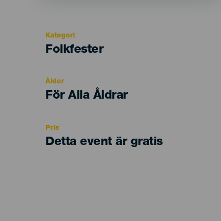
Kategori
Categoría
Folkfester
del
evento
Ålder
Edad
För Alla Åldrar
Recomendada
Pris
Detta event är gratis