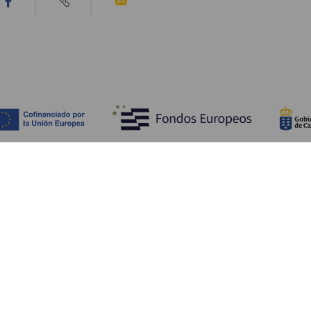
Upptäck
P
Bröllop
Kust och stränder
A
Kryssningsfartyg
Kultur
Ta