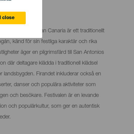
 close
tligheterna på Gran Canaria är ett traditionellt
gán, känd för sin festliga karaktär och rika
tligheter äger en pilgrimsfärd till San Antonios
 där deltagare klädda i traditionell klädsel
er landsbygden. Firandet inkluderar också en
ter, danser och populära aktiviteter som
ngen och besökare. Festivalen är en levande
ition och populärkultur, som ger en autentisk
eder.