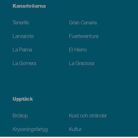
Menú
Kanarieöarna
Footer
Tenerife
Gran Canaria
Lanzarote
Fuerteventura
La Palma
El Hierro
La Gomera
La Graciosa
Upptäck
Bröllop
Kust och stränder
Kryssningsfartyg
Kultur