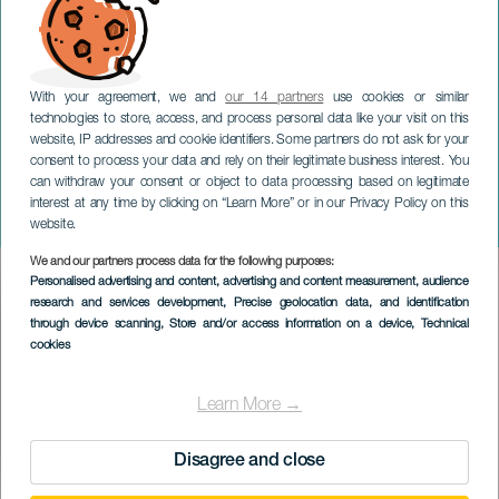
With your agreement, we and
our 14 partners
use cookies or similar
technologies to store, access, and process personal data like your visit on this
website, IP addresses and cookie identifiers. Some partners do not ask for your
consent to process your data and rely on their legitimate business interest. You
can withdraw your consent or object to data processing based on legitimate
GRAN CANARIA
interest at any time by clicking on “Learn More” or in our Privacy Policy on this
Family Jumping
website.
We and our partners process data for the following purposes:
Imagen
Personalised advertising and content, advertising and content measurement, audience
Listado
research and services development
, Precise geolocation data, and identification
through device scanning
, Store and/or access information on a device
, Technical
cookies
Learn More →
Disagree and close
EVENEMANGET HÅLLS