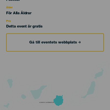
del
evento
Ålder
Edad
För Alla Åldrar
Recomendada
Pris
Detta event är gratis
Gå till eventets webbplats
GRAN CANARIA