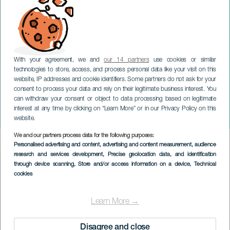
With your agreement, we and
our 14 partners
use cookies or similar
technologies to store, access, and process personal data like your visit on this
website, IP addresses and cookie identifiers. Some partners do not ask for your
consent to process your data and rely on their legitimate business interest. You
can withdraw your consent or object to data processing based on legitimate
GRAN CANARIA
interest at any time by clicking on “Learn More” or in our Privacy Policy on this
ESPAL på gatan
website.
We and our partners process data for the following purposes:
Imagen
Personalised advertising and content, advertising and content measurement, audience
Listado
research and services development
, Precise geolocation data, and identification
through device scanning
, Store and/or access information on a device
, Technical
cookies
Learn More →
Disagree and close