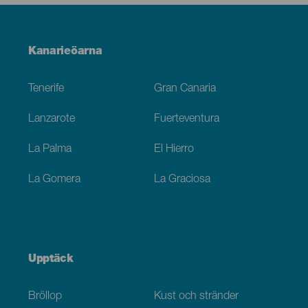
Menú
Kanarieöarna
Footer
Tenerife
Gran Canaria
Lanzarote
Fuerteventura
La Palma
El Hierro
La Gomera
La Graciosa
Upptäck
Bröllop
Kust och stränder