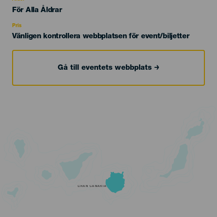
Edad
För Alla Åldrar
Recomendada
Pris
Vänligen kontrollera webbplatsen för event/biljetter
Gå till eventets webbplats
GRAN CANARIA