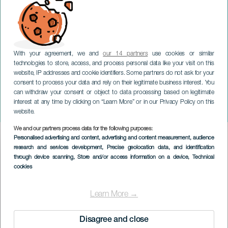
With your agreement, we and
our 14 partners
use cookies or similar
technologies to store, access, and process personal data like your visit on this
website, IP addresses and cookie identifiers. Some partners do not ask for your
consent to process your data and rely on their legitimate business interest. You
GRAN CANARIA
can withdraw your consent or object to data processing based on legitimate
Edith Piaf: Sparven från
interest at any time by clicking on “Learn More” or in our Privacy Policy on this
Paris
website.
We and our partners process data for the following purposes:
Imagen
Personalised advertising and content, advertising and content measurement, audience
Listado
research and services development
, Precise geolocation data, and identification
through device scanning
, Store and/or access information on a device
, Technical
cookies
Learn More →
Disagree and close