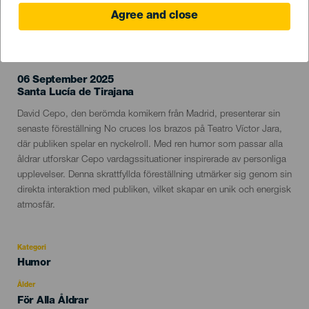
Agree and close
EVENEMANGET HÅLLS
06 September 2025
Localidad
Santa Lucía de Tirajana
Descripción
David Cepo, den berömda komikern från Madrid, presenterar sin
del
senaste föreställning No cruces los brazos på Teatro Víctor Jara,
evento
där publiken spelar en nyckelroll. Med ren humor som passar alla
åldrar utforskar Cepo vardagssituationer inspirerade av personliga
upplevelser. Denna skrattfyllda föreställning utmärker sig genom sin
direkta interaktion med publiken, vilket skapar en unik och energisk
atmosfär.
Kategori
Categoría
Humor
del
evento
Ålder
Edad
För Alla Åldrar