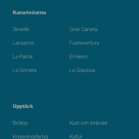
Menú
Kanarieöarna
Footer
Tenerife
Gran Canaria
Lanzarote
Fuerteventura
La Palma
El Hierro
La Gomera
La Graciosa
Upptäck
Bröllop
Kust och stränder
Kryssningsfartyg
Kultur