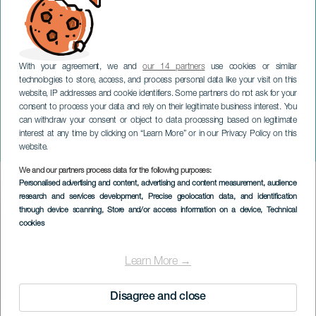
With your agreement, we and
our 14 partners
use cookies or similar
technologies to store, access, and process personal data like your visit on this
website, IP addresses and cookie identifiers. Some partners do not ask for your
consent to process your data and rely on their legitimate business interest. You
GRAN CANARIA
can withdraw your consent or object to data processing based on legitimate
David Cepo: No cruces los
interest at any time by clicking on “Learn More” or in our Privacy Policy on this
brazos
website.
We and our partners process data for the following purposes:
Imagen
Personalised advertising and content, advertising and content measurement, audience
Listado
research and services development
, Precise geolocation data, and identification
through device scanning
, Store and/or access information on a device
, Technical
cookies
Learn More →
Disagree and close