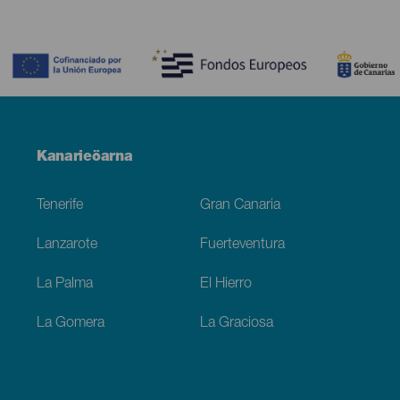
Contenido
Menú
Kanarieöarna
Footer
Tenerife
Gran Canaria
Lanzarote
Fuerteventura
La Palma
El Hierro
La Gomera
La Graciosa