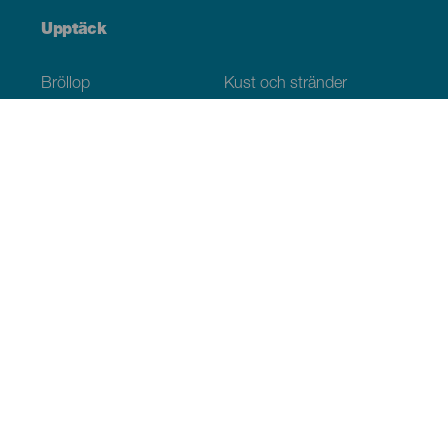
Upptäck
Bröllop
Kust och stränder
Kryssningsfartyg
Kultur
Gastronomi
Aktiv turism
Alla artiklar
Praktisk information
Agenda
Klimat
Ta sig dit
Ställen för att äta