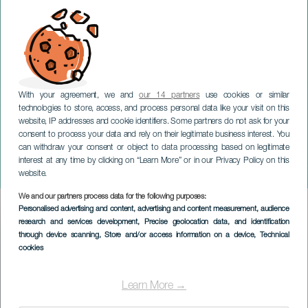
With your agreement, we and
our 14 partners
use cookies or similar
technologies to store, access, and process personal data like your visit on this
website, IP addresses and cookie identifiers. Some partners do not ask for your
consent to process your data and rely on their legitimate business interest. You
can withdraw your consent or object to data processing based on legitimate
GRAN CANARIA
interest at any time by clicking on “Learn More” or in our Privacy Policy on this
Cantando Admont
website.
We and our partners process data for the following purposes:
Imagen
Personalised advertising and content, advertising and content measurement, audience
Listado
research and services development
, Precise geolocation data, and identification
through device scanning
, Store and/or access information on a device
, Technical
cookies
Learn More →