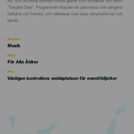
stil, och utforskar perifera vokala gester som stönande och skrik i
"Tangled Dew". Programmet erbjuder ett panorama över sångens
förflutna och framtid, och reflekterar över dess uttrycksformer och
teknik.
Kategori
Categoría
Musik
del
evento
Ålder
Edad
För Alla Åldrar
Recomendada
Pris
Vänligen kontrollera webbplatsen för event/biljetter