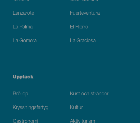
Lanzarote
Fuerteventura
La Palma
El Hierro
La Gomera
La Graciosa
Upptäck
Bröllop
Kust och stränder
Kryssningsfartyg
Kultur
Gastronomi
Aktiv turism
Alla artiklar