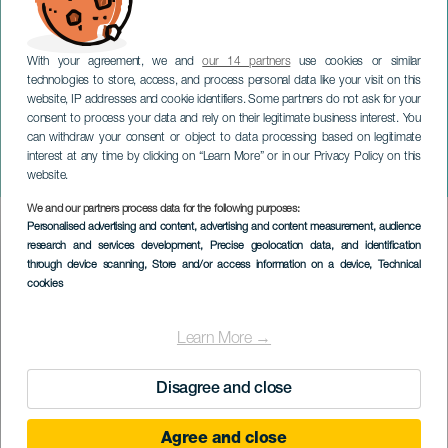
With your agreement, we and
our 14 partners
use cookies or similar
technologies to store, access, and process personal data like your visit on this
website, IP addresses and cookie identifiers. Some partners do not ask for your
consent to process your data and rely on their legitimate business interest. You
can withdraw your consent or object to data processing based on legitimate
GRAN CANARIA
interest at any time by clicking on “Learn More” or in our Privacy Policy on this
Camilo på konsert
website.
We and our partners process data for the following purposes:
Imagen
Personalised advertising and content, advertising and content measurement, audience
Listado
research and services development
, Precise geolocation data, and identification
through device scanning
, Store and/or access information on a device
, Technical
cookies
Learn More →
Disagree and close
Agree and close