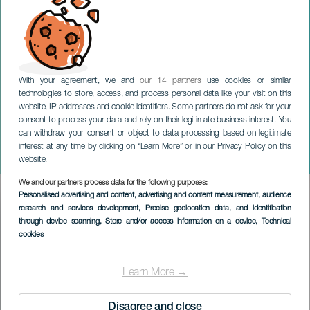
With your agreement, we and
our 14 partners
use cookies or similar
technologies to store, access, and process personal data like your visit on this
website, IP addresses and cookie identifiers. Some partners do not ask for your
consent to process your data and rely on their legitimate business interest. You
can withdraw your consent or object to data processing based on legitimate
GRAN CANARIA
interest at any time by clicking on “Learn More” or in our Privacy Policy on this
Arxis Ensemble på konsert
website.
We and our partners process data for the following purposes:
Imagen
Personalised advertising and content, advertising and content measurement, audience
Listado
research and services development
, Precise geolocation data, and identification
through device scanning
, Store and/or access information on a device
, Technical
cookies
Learn More →
Disagree and close