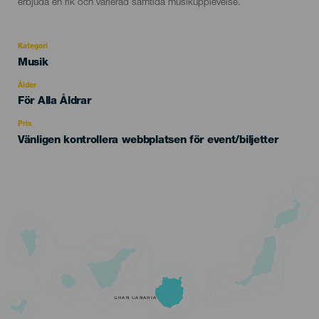
erbjuda en rik och varierad samtida musikupplevelse.
Kategori
Categoría
Musik
del
evento
Ålder
Edad
För Alla Åldrar
Recomendada
Pris
Vänligen kontrollera webbplatsen för event/biljetter
GRAN CANARIA