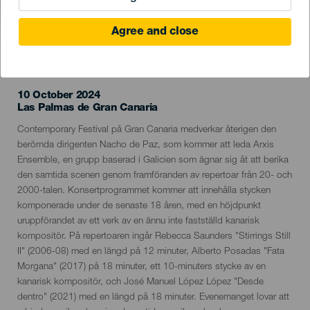
Agree and close
EVENEMANGET HÅLLS
10 October 2024
Localidad
Las Palmas de Gran Canaria
Descripción
Contemporary Festival på Gran Canaria medverkar återigen den
del
berömda dirigenten Nacho de Paz, som kommer att leda Arxis
evento
Ensemble, en grupp baserad i Galicien som ägnar sig åt att berika
den samtida scenen genom framföranden av repertoar från 20- och
2000-talen. Konsertprogrammet kommer att innehålla stycken
komponerade under de senaste 18 åren, med en höjdpunkt
uruppförandet av ett verk av en ännu inte fastställd kanarisk
kompositör. På repertoaren ingår Rebecca Saunders "Stirrings Still
II" (2006-08) med en längd på 12 minuter, Alberto Posadas "Fata
Morgana" (2017) på 18 minuter, ett 10-minuters stycke av en
kanarisk kompositör, och José Manuel López López "Desde
dentro" (2021) med en längd på 18 minuter. Evenemanget lovar att