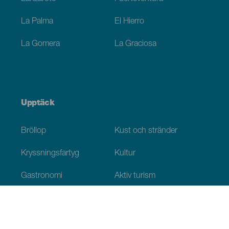
La Palma
El Hierro
La Gomera
La Graciosa
Upptäck
Bröllop
Kust och stränder
Kryssningsfartyg
Kultur
Gastronomi
Aktiv turism
Alla artiklar