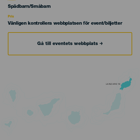
Edad
Spädbarn/Småbarn
Recomendada
Pris
Vänligen kontrollera webbplatsen för event/biljetter
Gå till eventets webbplats
LANZAROTE