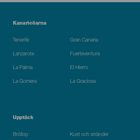
Menú
Kanarieöarna
Footer
Tenerife
Gran Canaria
Lanzarote
Fuerteventura
La Palma
El Hierro
La Gomera
La Graciosa
Upptäck
Bröllop
Kust och stränder