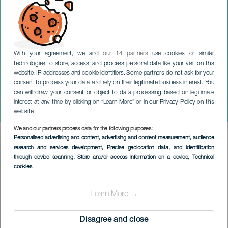
With your agreement, we and
our 14 partners
use cookies or similar
technologies to store, access, and process personal data like your visit on this
website, IP addresses and cookie identifiers. Some partners do not ask for your
consent to process your data and rely on their legitimate business interest. You
can withdraw your consent or object to data processing based on legitimate
LANZAROTE
interest at any time by clicking on “Learn More” or in our Privacy Policy on this
IronKids Lanzarote
website.
We and our partners process data for the following purposes:
Imagen
Personalised advertising and content, advertising and content measurement, audience
Listado
research and services development
, Precise geolocation data, and identification
through device scanning
, Store and/or access information on a device
, Technical
cookies
Learn More →
Disagree and close