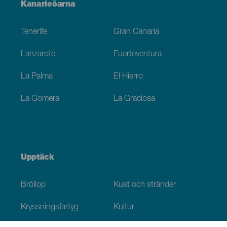
Menú
Kanarieöarna
Footer
Tenerife
Gran Canaria
Lanzarote
Fuerteventura
La Palma
El Hierro
La Gomera
La Graciosa
Upptäck
Bröllop
Kust och stränder
Kryssningsfartyg
Kultur