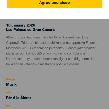
Agree and close
EVENEMANGET HÅLLS
10 January 2026
Localidad
Las Palmas de Gran Canaria
Descripción
Alfredo Kraus Auditorium är värd för en konsert med Lluís
del
Capdevila Trio som bjuder in publiken att återupptäcka Frederic
evento
Mompous verk ur ett samtida perspektiv. Genom jazz erbjuder
pianisten och kompositören en nytolkning som blandar
improvisation, rytm och modern känslighet samtidigt som den
bevarar den katalanska mästarens poetiska essens.
Kategori
Categoría
Musik
del
evento
Ålder
Edad
För Alla Åldrar
Recomendada
Pris