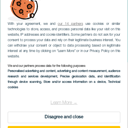
With your agreement, we and
our 14 partners
use cookies or similar
technologies to store, access, and process personal data like your visit on this
website, IP addresses and cookie identifiers. Some partners do not ask for your
consent to process your data and rely on their legitimate business interest. You
GRAN CANARIA
can withdraw your consent or object to data processing based on legitimate
Lluís Capdevila Trio på
interest at any time by clicking on “Learn More” or in our Privacy Policy on this
konsert
website.
We and our partners process data for the following purposes:
Imagen
Personalised advertising and content, advertising and content measurement, audience
Listado
research and services development
, Precise geolocation data, and identification
through device scanning
, Store and/or access information on a device
, Technical
cookies
Learn More →
Disagree and close