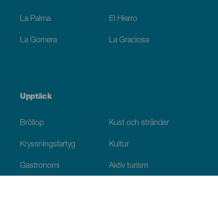
La Palma
El Hierro
La Gomera
La Graciosa
Upptäck
Bröllop
Kust och stränder
Kryssningsfartyg
Kultur
Gastronomi
Aktiv turism
Alla artiklar