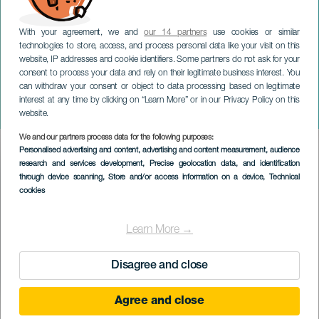
With your agreement, we and
our 14 partners
use cookies or similar
technologies to store, access, and process personal data like your visit on this
website, IP addresses and cookie identifiers. Some partners do not ask for your
consent to process your data and rely on their legitimate business interest. You
can withdraw your consent or object to data processing based on legitimate
GRAN CANARIA
interest at any time by clicking on “Learn More” or in our Privacy Policy on this
Hästens stora dag
website.
We and our partners process data for the following purposes:
Imagen
Personalised advertising and content, advertising and content measurement, audience
Listado
research and services development
, Precise geolocation data, and identification
through device scanning
, Store and/or access information on a device
, Technical
cookies
Learn More →
Disagree and close
Agree and close
August 2026